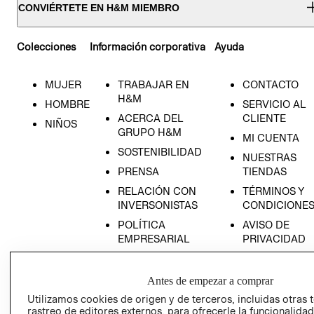
CONVIÉRTETE EN H&M MIEMBRO
Colecciones
Información corporativa
Ayuda
MUJER
TRABAJAR EN
CONTACTO
H&M
HOMBRE
SERVICIO AL
ACERCA DEL
CLIENTE
NIÑOS
GRUPO H&M
MI CUENTA
SOSTENIBILIDAD
NUESTRAS
PRENSA
TIENDAS
RELACIÓN CON
TÉRMINOS Y
INVERSONISTAS
CONDICIONE
POLÍTICA
AVISO DE
EMPRESARIAL
PRIVACIDAD
GIFT CARD
AVISO DE
Antes de empezar a comprar
COOKIES
Utilizamos cookies de origen y de terceros, incluidas otras 
rastreo de editores externos, para ofrecerle la funcionalid
LIBRO DE