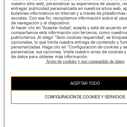
nuestro sitio web, personalizar su experiencia de usuario, rea
RECLAMACIO
entregar publicidad personalizada en nuestros sitios web, a
boletines informativos en Internet y a través de plataformas
sociales. Con ese fin, recopilamos información sobre el usua
de navegación y el dispositivo.
Al hacer clic en “Aceptar todas”, acepta y está de acuerdo e
compartamos esta información con terceros, como nuestros
publicitarios. Al elegir “Solo cookies requeridas”, se bloque
opcionales, lo que limita nuestra entrega de contenido y fu
Ecuador ($)
personalizadas. Haga clic en “Configuración de cookies y se
personalizar sus opciones. Visite nuestro aviso de cookies 
CAMBIAR REGIÓN
de datos para obtener más información.
Aviso de cookies y uso compartido de datos
El contenido de esta página web está protegido por copyright y es
ACEPTAR TODO
propiedad de H&M Hennes & Mauritz AB.
CONFIGURACIÓN DE COOKIES Y SERVICIOS