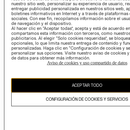
nuestro sitio web, personalizar su experiencia de usuario, rea
RECLAMACIO
entregar publicidad personalizada en nuestros sitios web, a
boletines informativos en Internet y a través de plataformas
sociales. Con ese fin, recopilamos información sobre el usua
de navegación y el dispositivo.
Al hacer clic en “Aceptar todas”, acepta y está de acuerdo e
compartamos esta información con terceros, como nuestros
publicitarios. Al elegir “Solo cookies requeridas”, se bloque
opcionales, lo que limita nuestra entrega de contenido y fu
Ecuador ($)
personalizadas. Haga clic en “Configuración de cookies y se
personalizar sus opciones. Visite nuestro aviso de cookies 
CAMBIAR REGIÓN
de datos para obtener más información.
Aviso de cookies y uso compartido de datos
El contenido de esta página web está protegido por copyright y es
ACEPTAR TODO
propiedad de H&M Hennes & Mauritz AB.
CONFIGURACIÓN DE COOKIES Y SERVICIOS