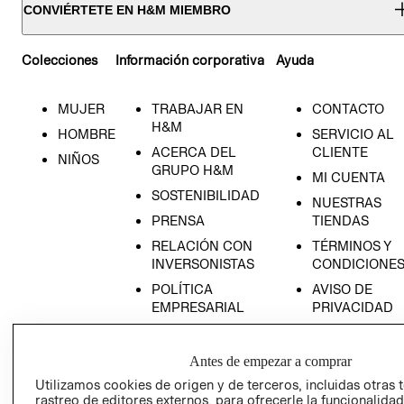
CONVIÉRTETE EN H&M MIEMBRO
Colecciones
Información corporativa
Ayuda
MUJER
TRABAJAR EN
CONTACTO
H&M
HOMBRE
SERVICIO AL
ACERCA DEL
CLIENTE
NIÑOS
GRUPO H&M
MI CUENTA
SOSTENIBILIDAD
NUESTRAS
PRENSA
TIENDAS
RELACIÓN CON
TÉRMINOS Y
INVERSONISTAS
CONDICIONE
POLÍTICA
AVISO DE
EMPRESARIAL
PRIVACIDAD
GIFT CARD
AVISO DE
Antes de empezar a comprar
COOKIES
Utilizamos cookies de origen y de terceros, incluidas otras 
rastreo de editores externos, para ofrecerle la funcionalid
LIBRO DE