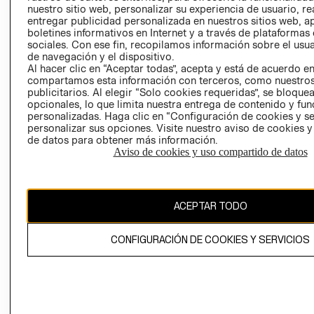
nuestro sitio web, personalizar su experiencia de usuario, rea
RECLAMACIO
entregar publicidad personalizada en nuestros sitios web, a
boletines informativos en Internet y a través de plataformas
sociales. Con ese fin, recopilamos información sobre el usua
de navegación y el dispositivo.
Al hacer clic en “Aceptar todas”, acepta y está de acuerdo e
compartamos esta información con terceros, como nuestros
publicitarios. Al elegir “Solo cookies requeridas”, se bloque
opcionales, lo que limita nuestra entrega de contenido y fu
Ecuador ($)
personalizadas. Haga clic en “Configuración de cookies y se
personalizar sus opciones. Visite nuestro aviso de cookies 
CAMBIAR REGIÓN
de datos para obtener más información.
Aviso de cookies y uso compartido de datos
El contenido de esta página web está protegido por copyright y es
ACEPTAR TODO
propiedad de H&M Hennes & Mauritz AB.
CONFIGURACIÓN DE COOKIES Y SERVICIOS