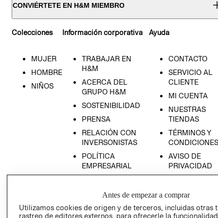
CONVIÉRTETE EN H&M MIEMBRO
Colecciones
Información corporativa
Ayuda
MUJER
TRABAJAR EN
CONTACTO
H&M
HOMBRE
SERVICIO AL
ACERCA DEL
CLIENTE
NIÑOS
GRUPO H&M
MI CUENTA
SOSTENIBILIDAD
NUESTRAS
PRENSA
TIENDAS
RELACIÓN CON
TÉRMINOS Y
INVERSONISTAS
CONDICIONE
POLÍTICA
AVISO DE
EMPRESARIAL
PRIVACIDAD
GIFT CARD
AVISO DE
Antes de empezar a comprar
COOKIES
Utilizamos cookies de origen y de terceros, incluidas otras 
rastreo de editores externos, para ofrecerle la funcionalid
LIBRO DE