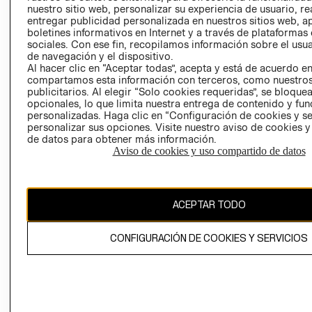
nuestro sitio web, personalizar su experiencia de usuario, rea
RECLAMACIO
entregar publicidad personalizada en nuestros sitios web, a
boletines informativos en Internet y a través de plataformas
sociales. Con ese fin, recopilamos información sobre el usua
de navegación y el dispositivo.
Al hacer clic en “Aceptar todas”, acepta y está de acuerdo e
compartamos esta información con terceros, como nuestros
publicitarios. Al elegir “Solo cookies requeridas”, se bloque
opcionales, lo que limita nuestra entrega de contenido y fu
Ecuador ($)
personalizadas. Haga clic en “Configuración de cookies y se
personalizar sus opciones. Visite nuestro aviso de cookies 
CAMBIAR REGIÓN
de datos para obtener más información.
Aviso de cookies y uso compartido de datos
El contenido de esta página web está protegido por copyright y es
ACEPTAR TODO
propiedad de H&M Hennes & Mauritz AB.
CONFIGURACIÓN DE COOKIES Y SERVICIOS