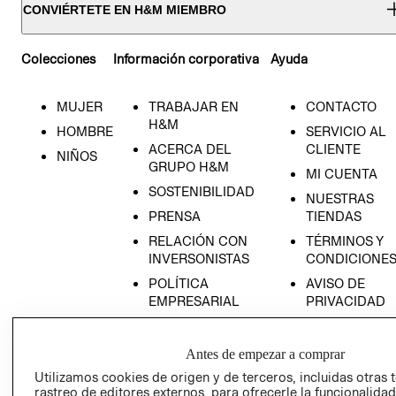
CONVIÉRTETE EN H&M MIEMBRO
Colecciones
Información corporativa
Ayuda
MUJER
TRABAJAR EN
CONTACTO
H&M
HOMBRE
SERVICIO AL
ACERCA DEL
CLIENTE
NIÑOS
GRUPO H&M
MI CUENTA
SOSTENIBILIDAD
NUESTRAS
PRENSA
TIENDAS
RELACIÓN CON
TÉRMINOS Y
INVERSONISTAS
CONDICIONE
POLÍTICA
AVISO DE
EMPRESARIAL
PRIVACIDAD
GIFT CARD
AVISO DE
Antes de empezar a comprar
COOKIES
Utilizamos cookies de origen y de terceros, incluidas otras 
rastreo de editores externos, para ofrecerle la funcionalid
LIBRO DE