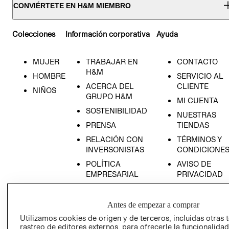
CONVIÉRTETE EN H&M MIEMBRO
Colecciones
Información corporativa
Ayuda
MUJER
TRABAJAR EN
CONTACTO
H&M
HOMBRE
SERVICIO AL
ACERCA DEL
CLIENTE
NIÑOS
GRUPO H&M
MI CUENTA
SOSTENIBILIDAD
NUESTRAS
PRENSA
TIENDAS
RELACIÓN CON
TÉRMINOS Y
INVERSONISTAS
CONDICIONE
POLÍTICA
AVISO DE
EMPRESARIAL
PRIVACIDAD
GIFT CARD
AVISO DE
Antes de empezar a comprar
COOKIES
Utilizamos cookies de origen y de terceros, incluidas otras 
rastreo de editores externos, para ofrecerle la funcionalid
LIBRO DE