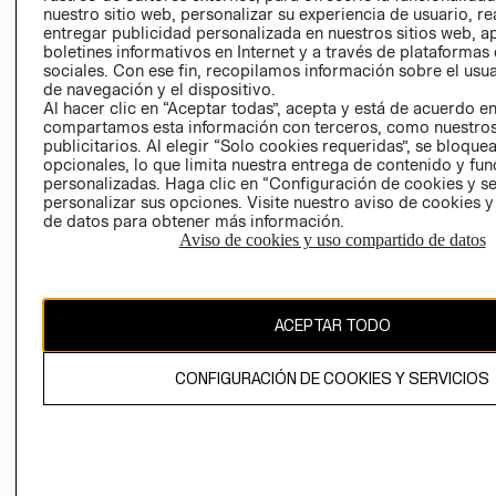
nuestro sitio web, personalizar su experiencia de usuario, rea
RECLAMACIO
entregar publicidad personalizada en nuestros sitios web, a
boletines informativos en Internet y a través de plataformas
sociales. Con ese fin, recopilamos información sobre el usua
de navegación y el dispositivo.
Al hacer clic en “Aceptar todas”, acepta y está de acuerdo e
compartamos esta información con terceros, como nuestros
publicitarios. Al elegir “Solo cookies requeridas”, se bloque
opcionales, lo que limita nuestra entrega de contenido y fu
Ecuador ($)
personalizadas. Haga clic en “Configuración de cookies y se
personalizar sus opciones. Visite nuestro aviso de cookies 
CAMBIAR REGIÓN
de datos para obtener más información.
Aviso de cookies y uso compartido de datos
El contenido de esta página web está protegido por copyright y es
ACEPTAR TODO
propiedad de H&M Hennes & Mauritz AB.
CONFIGURACIÓN DE COOKIES Y SERVICIOS