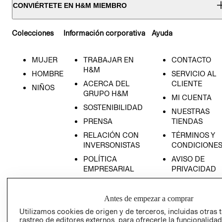
CONVIÉRTETE EN H&M MIEMBRO
Colecciones
Información corporativa
Ayuda
MUJER
TRABAJAR EN
CONTACTO
H&M
HOMBRE
SERVICIO AL
ACERCA DEL
CLIENTE
NIÑOS
GRUPO H&M
MI CUENTA
SOSTENIBILIDAD
NUESTRAS
PRENSA
TIENDAS
RELACIÓN CON
TÉRMINOS Y
INVERSONISTAS
CONDICIONE
POLÍTICA
AVISO DE
EMPRESARIAL
PRIVACIDAD
GIFT CARD
AVISO DE
Antes de empezar a comprar
COOKIES
Utilizamos cookies de origen y de terceros, incluidas otras 
rastreo de editores externos, para ofrecerle la funcionalid
LIBRO DE