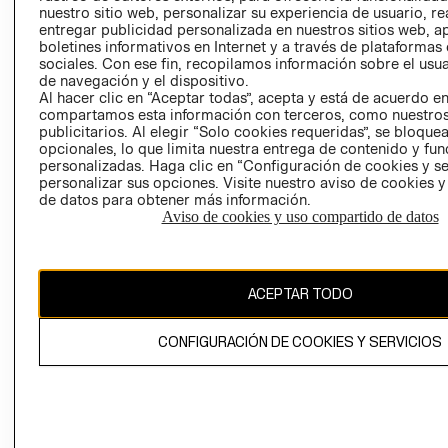
nuestro sitio web, personalizar su experiencia de usuario, rea
RECLAMACIO
entregar publicidad personalizada en nuestros sitios web, a
boletines informativos en Internet y a través de plataformas
sociales. Con ese fin, recopilamos información sobre el usua
de navegación y el dispositivo.
Al hacer clic en “Aceptar todas”, acepta y está de acuerdo e
compartamos esta información con terceros, como nuestros
publicitarios. Al elegir “Solo cookies requeridas”, se bloque
opcionales, lo que limita nuestra entrega de contenido y fu
Ecuador ($)
personalizadas. Haga clic en “Configuración de cookies y se
personalizar sus opciones. Visite nuestro aviso de cookies 
CAMBIAR REGIÓN
de datos para obtener más información.
Aviso de cookies y uso compartido de datos
El contenido de esta página web está protegido por copyright y es
ACEPTAR TODO
propiedad de H&M Hennes & Mauritz AB.
CONFIGURACIÓN DE COOKIES Y SERVICIOS