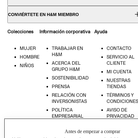
CONVIÉRTETE EN H&M MIEMBRO
Colecciones
Información corporativa
Ayuda
MUJER
TRABAJAR EN
CONTACTO
H&M
HOMBRE
SERVICIO AL
ACERCA DEL
CLIENTE
NIÑOS
GRUPO H&M
MI CUENTA
SOSTENIBILIDAD
NUESTRAS
PRENSA
TIENDAS
RELACIÓN CON
TÉRMINOS Y
INVERSONISTAS
CONDICIONE
POLÍTICA
AVISO DE
EMPRESARIAL
PRIVACIDAD
GIFT CARD
Antes de empezar a comprar
AVISO DE