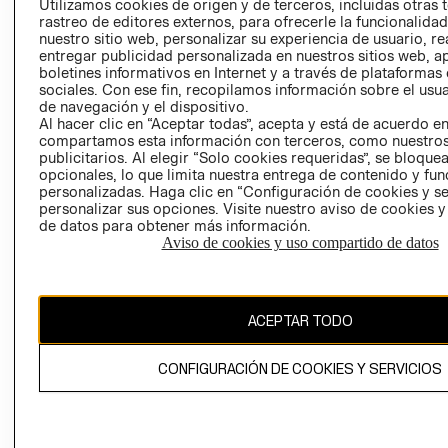
Utilizamos cookies de origen y de terceros, incluidas otras 
COOKIES
rastreo de editores externos, para ofrecerle la funcionalid
LIBRO DE
nuestro sitio web, personalizar su experiencia de usuario, rea
RECLAMACIO
entregar publicidad personalizada en nuestros sitios web, a
boletines informativos en Internet y a través de plataformas
sociales. Con ese fin, recopilamos información sobre el usua
de navegación y el dispositivo.
Al hacer clic en “Aceptar todas”, acepta y está de acuerdo e
compartamos esta información con terceros, como nuestros
publicitarios. Al elegir “Solo cookies requeridas”, se bloque
opcionales, lo que limita nuestra entrega de contenido y fu
Ecuador ($)
personalizadas. Haga clic en “Configuración de cookies y se
personalizar sus opciones. Visite nuestro aviso de cookies 
de datos para obtener más información.
CAMBIAR REGIÓN
Aviso de cookies y uso compartido de datos
El contenido de esta página web está protegido por copyright y es
ACEPTAR TODO
propiedad de H&M Hennes & Mauritz AB.
CONFIGURACIÓN DE COOKIES Y SERVICIOS