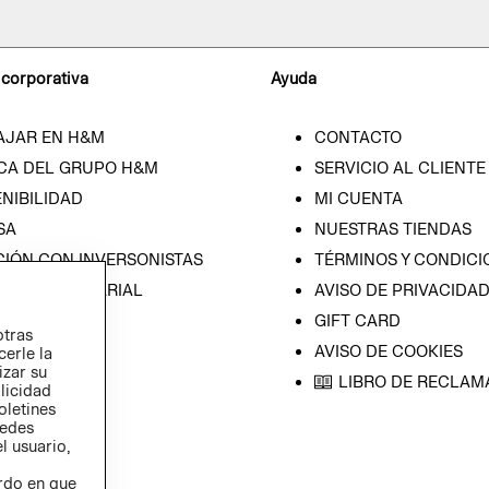
 corporativa
Ayuda
AJAR EN H&M
CONTACTO
CA DEL GRUPO H&M
SERVICIO AL CLIENTE
NIBILIDAD
MI CUENTA
SA
NUESTRAS TIENDAS
CIÓN CON INVERSONISTAS
TÉRMINOS Y CONDICI
ICA EMPRESARIAL
AVISO DE PRIVACIDA
GIFT CARD
otras
AVISO DE COOKIES
cerle la
izar su
LIBRO DE RECLAM
blicidad
oletines
redes
l usuario,
erdo en que