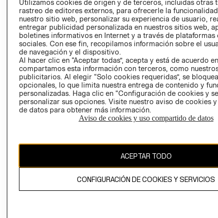
Utilizamos cookies de origen y de terceros, incluidas otras 
COOKIES
rastreo de editores externos, para ofrecerle la funcionalid
LIBRO DE
nuestro sitio web, personalizar su experiencia de usuario, rea
RECLAMACIO
entregar publicidad personalizada en nuestros sitios web, a
boletines informativos en Internet y a través de plataformas
sociales. Con ese fin, recopilamos información sobre el usua
de navegación y el dispositivo.
Al hacer clic en “Aceptar todas”, acepta y está de acuerdo e
compartamos esta información con terceros, como nuestros
publicitarios. Al elegir “Solo cookies requeridas”, se bloque
opcionales, lo que limita nuestra entrega de contenido y fu
Ecuador ($)
personalizadas. Haga clic en “Configuración de cookies y se
personalizar sus opciones. Visite nuestro aviso de cookies 
de datos para obtener más información.
CAMBIAR REGIÓN
Aviso de cookies y uso compartido de datos
El contenido de esta página web está protegido por copyright y es
ACEPTAR TODO
propiedad de H&M Hennes & Mauritz AB.
CONFIGURACIÓN DE COOKIES Y SERVICIOS