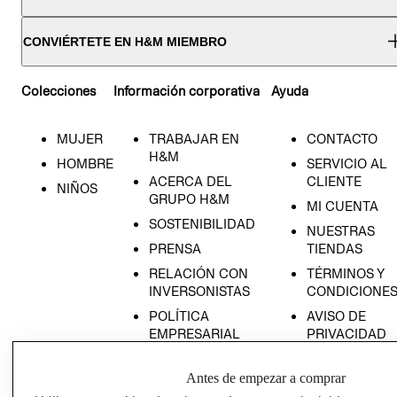
CONVIÉRTETE EN H&M MIEMBRO
Colecciones
Información corporativa
Ayuda
MUJER
TRABAJAR EN
CONTACTO
H&M
HOMBRE
SERVICIO AL
ACERCA DEL
CLIENTE
NIÑOS
GRUPO H&M
MI CUENTA
SOSTENIBILIDAD
NUESTRAS
PRENSA
TIENDAS
RELACIÓN CON
TÉRMINOS Y
INVERSONISTAS
CONDICIONE
POLÍTICA
AVISO DE
EMPRESARIAL
PRIVACIDAD
GIFT CARD
Antes de empezar a comprar
AVISO DE