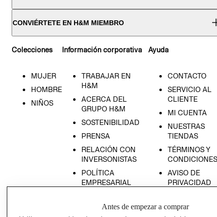
CONVIÉRTETE EN H&M MIEMBRO
Colecciones
Información corporativa
Ayuda
MUJER
TRABAJAR EN
CONTACTO
H&M
HOMBRE
SERVICIO AL
ACERCA DEL
CLIENTE
NIÑOS
GRUPO H&M
MI CUENTA
SOSTENIBILIDAD
NUESTRAS
PRENSA
TIENDAS
RELACIÓN CON
TÉRMINOS Y
INVERSONISTAS
CONDICIONE
POLÍTICA
AVISO DE
EMPRESARIAL
PRIVACIDAD
GIFT CARD
Antes de empezar a comprar
AVISO DE