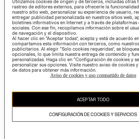
Utilizamos cookies de origen y de terceros, incluidas otras 
COOKIES
rastreo de editores externos, para ofrecerle la funcionalid
LIBRO DE
nuestro sitio web, personalizar su experiencia de usuario, rea
RECLAMACIO
entregar publicidad personalizada en nuestros sitios web, a
boletines informativos en Internet y a través de plataformas
sociales. Con ese fin, recopilamos información sobre el usua
de navegación y el dispositivo.
Al hacer clic en “Aceptar todas”, acepta y está de acuerdo e
compartamos esta información con terceros, como nuestros
publicitarios. Al elegir “Solo cookies requeridas”, se bloque
opcionales, lo que limita nuestra entrega de contenido y fu
Ecuador ($)
personalizadas. Haga clic en “Configuración de cookies y se
personalizar sus opciones. Visite nuestro aviso de cookies 
de datos para obtener más información.
CAMBIAR REGIÓN
Aviso de cookies y uso compartido de datos
El contenido de esta página web está protegido por copyright y es
ACEPTAR TODO
propiedad de H&M Hennes & Mauritz AB.
CONFIGURACIÓN DE COOKIES Y SERVICIOS