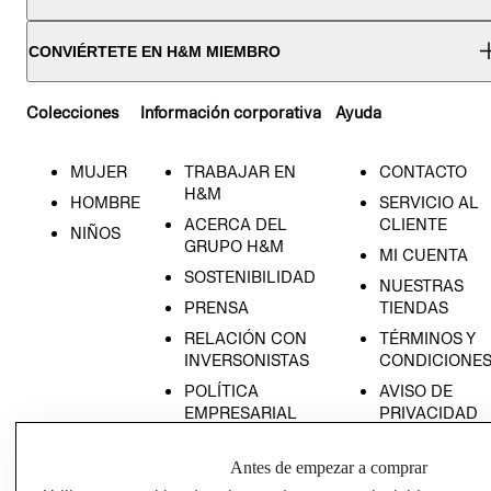
CONVIÉRTETE EN H&M MIEMBRO
Colecciones
Información corporativa
Ayuda
MUJER
TRABAJAR EN
CONTACTO
H&M
HOMBRE
SERVICIO AL
ACERCA DEL
CLIENTE
NIÑOS
GRUPO H&M
MI CUENTA
SOSTENIBILIDAD
NUESTRAS
PRENSA
TIENDAS
RELACIÓN CON
TÉRMINOS Y
INVERSONISTAS
CONDICIONE
POLÍTICA
AVISO DE
EMPRESARIAL
PRIVACIDAD
GIFT CARD
Antes de empezar a comprar
AVISO DE