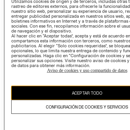
Utilizamos cookies de origen y de terceros, incluidas otras 
COOKIES
rastreo de editores externos, para ofrecerle la funcionalid
LIBRO DE
nuestro sitio web, personalizar su experiencia de usuario, rea
RECLAMACIO
entregar publicidad personalizada en nuestros sitios web, a
boletines informativos en Internet y a través de plataformas
sociales. Con ese fin, recopilamos información sobre el usua
de navegación y el dispositivo.
Al hacer clic en “Aceptar todas”, acepta y está de acuerdo e
compartamos esta información con terceros, como nuestros
publicitarios. Al elegir “Solo cookies requeridas”, se bloque
opcionales, lo que limita nuestra entrega de contenido y fu
Ecuador ($)
personalizadas. Haga clic en “Configuración de cookies y se
personalizar sus opciones. Visite nuestro aviso de cookies 
de datos para obtener más información.
CAMBIAR REGIÓN
Aviso de cookies y uso compartido de datos
El contenido de esta página web está protegido por copyright y es
ACEPTAR TODO
propiedad de H&M Hennes & Mauritz AB.
CONFIGURACIÓN DE COOKIES Y SERVICIOS