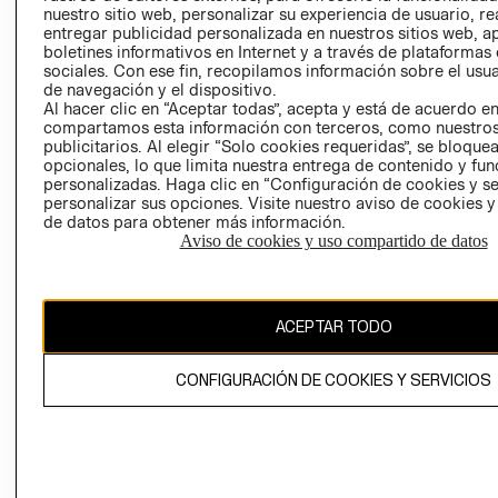
nuestro sitio web, personalizar su experiencia de usuario, rea
RECLAMACIO
entregar publicidad personalizada en nuestros sitios web, a
boletines informativos en Internet y a través de plataformas
sociales. Con ese fin, recopilamos información sobre el usua
de navegación y el dispositivo.
Al hacer clic en “Aceptar todas”, acepta y está de acuerdo e
compartamos esta información con terceros, como nuestros
publicitarios. Al elegir “Solo cookies requeridas”, se bloque
opcionales, lo que limita nuestra entrega de contenido y fu
Ecuador ($)
personalizadas. Haga clic en “Configuración de cookies y se
personalizar sus opciones. Visite nuestro aviso de cookies 
CAMBIAR REGIÓN
de datos para obtener más información.
Aviso de cookies y uso compartido de datos
El contenido de esta página web está protegido por copyright y es
ACEPTAR TODO
propiedad de H&M Hennes & Mauritz AB.
CONFIGURACIÓN DE COOKIES Y SERVICIOS