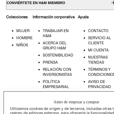
CONVIÉRTETE EN H&M MIEMBRO
Colecciones
Información corporativa
Ayuda
MUJER
TRABAJAR EN
CONTACTO
H&M
HOMBRE
SERVICIO AL
ACERCA DEL
CLIENTE
NIÑOS
GRUPO H&M
MI CUENTA
SOSTENIBILIDAD
NUESTRAS
PRENSA
TIENDAS
RELACIÓN CON
TÉRMINOS Y
INVERSONISTAS
CONDICIONE
POLÍTICA
AVISO DE
EMPRESARIAL
PRIVACIDAD
GIFT CARD
AVISO DE
Antes de empezar a comprar
COOKIES
Utilizamos cookies de origen y de terceros, incluidas otras 
rastreo de editores externos, para ofrecerle la funcionalid
LIBRO DE