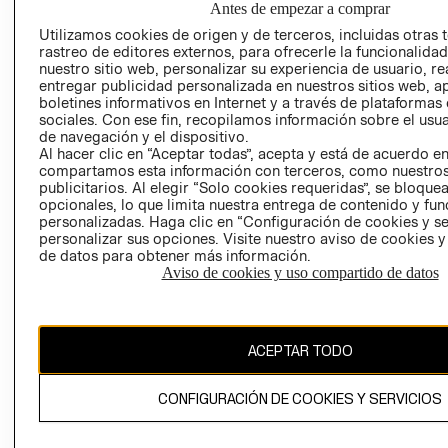
Antes de empezar a comprar
AVISO DE
Utilizamos cookies de origen y de terceros, incluidas otras 
COOKIES
rastreo de editores externos, para ofrecerle la funcionalid
nuestro sitio web, personalizar su experiencia de usuario, rea
LIBRO DE
entregar publicidad personalizada en nuestros sitios web, a
RECLAMACIO
boletines informativos en Internet y a través de plataformas
sociales. Con ese fin, recopilamos información sobre el usua
de navegación y el dispositivo.
Al hacer clic en “Aceptar todas”, acepta y está de acuerdo e
compartamos esta información con terceros, como nuestros
publicitarios. Al elegir “Solo cookies requeridas”, se bloque
opcionales, lo que limita nuestra entrega de contenido y fu
personalizadas. Haga clic en “Configuración de cookies y se
Ecuador ($)
personalizar sus opciones. Visite nuestro aviso de cookies 
de datos para obtener más información.
CAMBIAR REGIÓN
Aviso de cookies y uso compartido de datos
ACEPTAR TODO
El contenido de esta página web está protegido por copyright y es
propiedad de H&M Hennes & Mauritz AB.
CONFIGURACIÓN DE COOKIES Y SERVICIOS