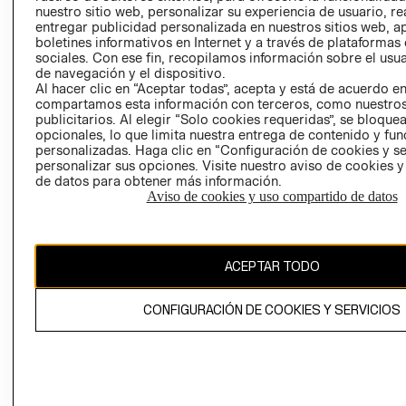
nuestro sitio web, personalizar su experiencia de usuario, rea
RECLAMACIO
entregar publicidad personalizada en nuestros sitios web, a
boletines informativos en Internet y a través de plataformas
sociales. Con ese fin, recopilamos información sobre el usua
de navegación y el dispositivo.
Al hacer clic en “Aceptar todas”, acepta y está de acuerdo e
compartamos esta información con terceros, como nuestros
publicitarios. Al elegir “Solo cookies requeridas”, se bloque
opcionales, lo que limita nuestra entrega de contenido y fu
Ecuador ($)
personalizadas. Haga clic en “Configuración de cookies y se
personalizar sus opciones. Visite nuestro aviso de cookies 
CAMBIAR REGIÓN
de datos para obtener más información.
Aviso de cookies y uso compartido de datos
El contenido de esta página web está protegido por copyright y es
ACEPTAR TODO
propiedad de H&M Hennes & Mauritz AB.
CONFIGURACIÓN DE COOKIES Y SERVICIOS