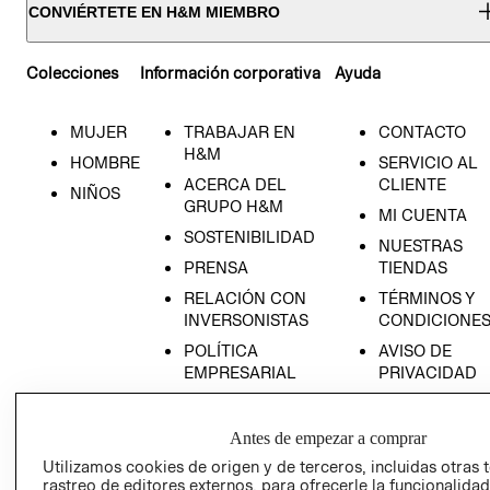
CONVIÉRTETE EN H&M MIEMBRO
Colecciones
Información corporativa
Ayuda
MUJER
TRABAJAR EN
CONTACTO
H&M
HOMBRE
SERVICIO AL
ACERCA DEL
CLIENTE
NIÑOS
GRUPO H&M
MI CUENTA
SOSTENIBILIDAD
NUESTRAS
PRENSA
TIENDAS
RELACIÓN CON
TÉRMINOS Y
INVERSONISTAS
CONDICIONE
POLÍTICA
AVISO DE
EMPRESARIAL
PRIVACIDAD
GIFT CARD
AVISO DE
Antes de empezar a comprar
COOKIES
Utilizamos cookies de origen y de terceros, incluidas otras 
rastreo de editores externos, para ofrecerle la funcionalid
LIBRO DE