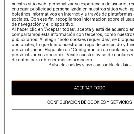
nuestro sitio web, personalizar su experiencia de usuario, rea
RECLAMACIO
entregar publicidad personalizada en nuestros sitios web, a
boletines informativos en Internet y a través de plataformas
sociales. Con ese fin, recopilamos información sobre el usua
de navegación y el dispositivo.
Al hacer clic en “Aceptar todas”, acepta y está de acuerdo e
compartamos esta información con terceros, como nuestros
publicitarios. Al elegir “Solo cookies requeridas”, se bloque
opcionales, lo que limita nuestra entrega de contenido y fu
Ecuador ($)
personalizadas. Haga clic en “Configuración de cookies y se
personalizar sus opciones. Visite nuestro aviso de cookies 
CAMBIAR REGIÓN
de datos para obtener más información.
Aviso de cookies y uso compartido de datos
El contenido de esta página web está protegido por copyright y es
ACEPTAR TODO
propiedad de H&M Hennes & Mauritz AB.
CONFIGURACIÓN DE COOKIES Y SERVICIOS