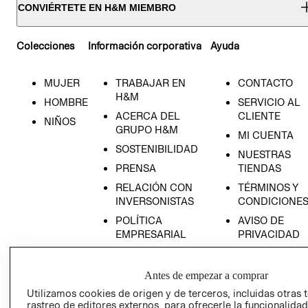
CONVIÉRTETE EN H&M MIEMBRO
Colecciones
Información corporativa
Ayuda
MUJER
TRABAJAR EN
CONTACTO
H&M
HOMBRE
SERVICIO AL
ACERCA DEL
CLIENTE
NIÑOS
GRUPO H&M
MI CUENTA
SOSTENIBILIDAD
NUESTRAS
PRENSA
TIENDAS
RELACIÓN CON
TÉRMINOS Y
INVERSONISTAS
CONDICIONE
POLÍTICA
AVISO DE
EMPRESARIAL
PRIVACIDAD
GIFT CARD
AVISO DE
Antes de empezar a comprar
COOKIES
Utilizamos cookies de origen y de terceros, incluidas otras 
rastreo de editores externos, para ofrecerle la funcionalid
LIBRO DE