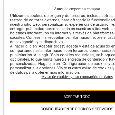
EMPRESARIAL
PRIVACIDAD
GIFT CARD
Antes de empezar a comprar
AVISO DE
Utilizamos cookies de origen y de terceros, incluidas otras 
rastreo de editores externos, para ofrecerle la funcionalid
COOKIES
nuestro sitio web, personalizar su experiencia de usuario, rea
LIBRO DE
entregar publicidad personalizada en nuestros sitios web, a
RECLAMACIO
boletines informativos en Internet y a través de plataformas
sociales. Con ese fin, recopilamos información sobre el usua
de navegación y el dispositivo.
Al hacer clic en “Aceptar todas”, acepta y está de acuerdo e
compartamos esta información con terceros, como nuestros
publicitarios. Al elegir “Solo cookies requeridas”, se bloque
opcionales, lo que limita nuestra entrega de contenido y fu
personalizadas. Haga clic en “Configuración de cookies y se
personalizar sus opciones. Visite nuestro aviso de cookies 
Ecuador ($)
de datos para obtener más información.
Aviso de cookies y uso compartido de datos
CAMBIAR REGIÓN
ACEPTAR TODO
El contenido de esta página web está protegido por copyright y es
propiedad de H&M Hennes & Mauritz AB.
CONFIGURACIÓN DE COOKIES Y SERVICIOS