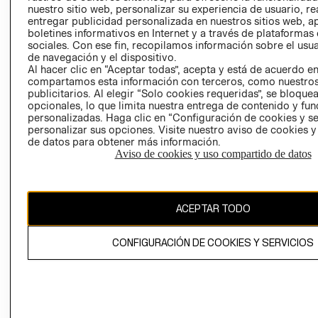
nuestro sitio web, personalizar su experiencia de usuario, rea
RECLAMACIO
entregar publicidad personalizada en nuestros sitios web, a
boletines informativos en Internet y a través de plataformas
sociales. Con ese fin, recopilamos información sobre el usua
de navegación y el dispositivo.
Al hacer clic en “Aceptar todas”, acepta y está de acuerdo e
compartamos esta información con terceros, como nuestros
publicitarios. Al elegir “Solo cookies requeridas”, se bloque
opcionales, lo que limita nuestra entrega de contenido y fu
Ecuador ($)
personalizadas. Haga clic en “Configuración de cookies y se
personalizar sus opciones. Visite nuestro aviso de cookies 
CAMBIAR REGIÓN
de datos para obtener más información.
Aviso de cookies y uso compartido de datos
El contenido de esta página web está protegido por copyright y es
ACEPTAR TODO
propiedad de H&M Hennes & Mauritz AB.
CONFIGURACIÓN DE COOKIES Y SERVICIOS