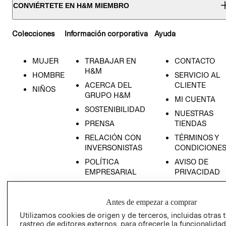
CONVIÉRTETE EN H&M MIEMBRO
Colecciones
Información corporativa
Ayuda
MUJER
TRABAJAR EN
CONTACTO
H&M
HOMBRE
SERVICIO AL
ACERCA DEL
CLIENTE
NIÑOS
GRUPO H&M
MI CUENTA
SOSTENIBILIDAD
NUESTRAS
PRENSA
TIENDAS
RELACIÓN CON
TÉRMINOS Y
INVERSONISTAS
CONDICIONE
POLÍTICA
AVISO DE
EMPRESARIAL
PRIVACIDAD
GIFT CARD
AVISO DE
Antes de empezar a comprar
COOKIES
Utilizamos cookies de origen y de terceros, incluidas otras 
rastreo de editores externos, para ofrecerle la funcionalid
LIBRO DE