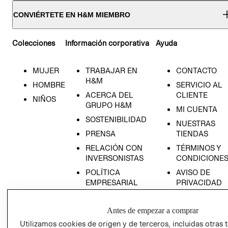
CONVIÉRTETE EN H&M MIEMBRO
Colecciones
Información corporativa
Ayuda
MUJER
TRABAJAR EN
CONTACTO
H&M
HOMBRE
SERVICIO AL
ACERCA DEL
CLIENTE
NIÑOS
GRUPO H&M
MI CUENTA
SOSTENIBILIDAD
NUESTRAS
PRENSA
TIENDAS
RELACIÓN CON
TÉRMINOS Y
INVERSONISTAS
CONDICIONE
POLÍTICA
AVISO DE
EMPRESARIAL
PRIVACIDAD
GIFT CARD
Antes de empezar a comprar
AVISO DE
COOKIES
Utilizamos cookies de origen y de terceros, incluidas otras 