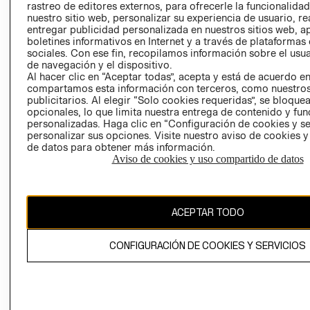
rastreo de editores externos, para ofrecerle la funcionalid
LIBRO DE
nuestro sitio web, personalizar su experiencia de usuario, rea
RECLAMACIO
entregar publicidad personalizada en nuestros sitios web, a
boletines informativos en Internet y a través de plataformas
sociales. Con ese fin, recopilamos información sobre el usua
de navegación y el dispositivo.
Al hacer clic en “Aceptar todas”, acepta y está de acuerdo e
compartamos esta información con terceros, como nuestros
publicitarios. Al elegir “Solo cookies requeridas”, se bloque
opcionales, lo que limita nuestra entrega de contenido y fu
Ecuador ($)
personalizadas. Haga clic en “Configuración de cookies y se
personalizar sus opciones. Visite nuestro aviso de cookies 
CAMBIAR REGIÓN
de datos para obtener más información.
Aviso de cookies y uso compartido de datos
El contenido de esta página web está protegido por copyright y es
ACEPTAR TODO
propiedad de H&M Hennes & Mauritz AB.
CONFIGURACIÓN DE COOKIES Y SERVICIOS