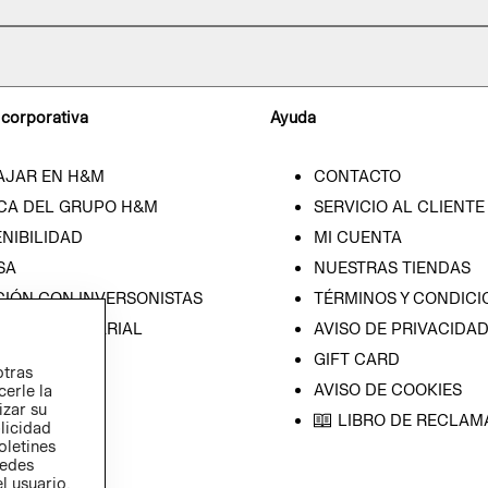
 corporativa
Ayuda
AJAR EN H&M
CONTACTO
CA DEL GRUPO H&M
SERVICIO AL CLIENTE
NIBILIDAD
MI CUENTA
SA
NUESTRAS TIENDAS
CIÓN CON INVERSONISTAS
TÉRMINOS Y CONDICI
ICA EMPRESARIAL
AVISO DE PRIVACIDA
GIFT CARD
otras
AVISO DE COOKIES
cerle la
izar su
LIBRO DE RECLAM
blicidad
oletines
redes
l usuario,