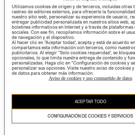
AVISO DE
Utilizamos cookies de origen y de terceros, incluidas otras 
COOKIES
rastreo de editores externos, para ofrecerle la funcionalid
LIBRO DE
nuestro sitio web, personalizar su experiencia de usuario, rea
entregar publicidad personalizada en nuestros sitios web, a
RECLAMACIO
boletines informativos en Internet y a través de plataformas
sociales. Con ese fin, recopilamos información sobre el usua
de navegación y el dispositivo.
Al hacer clic en “Aceptar todas”, acepta y está de acuerdo e
compartamos esta información con terceros, como nuestros
publicitarios. Al elegir “Solo cookies requeridas”, se bloque
opcionales, lo que limita nuestra entrega de contenido y fu
personalizadas. Haga clic en “Configuración de cookies y se
Ecuador ($)
personalizar sus opciones. Visite nuestro aviso de cookies 
de datos para obtener más información.
CAMBIAR REGIÓN
Aviso de cookies y uso compartido de datos
ACEPTAR TODO
El contenido de esta página web está protegido por copyright y es
propiedad de H&M Hennes & Mauritz AB.
CONFIGURACIÓN DE COOKIES Y SERVICIOS