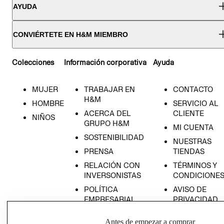
AYUDA
CONVIÉRTETE EN H&M MIEMBRO
Colecciones
Información corporativa
Ayuda
MUJER
TRABAJAR EN
CONTACTO
H&M
HOMBRE
SERVICIO AL
ACERCA DEL
CLIENTE
NIÑOS
GRUPO H&M
MI CUENTA
SOSTENIBILIDAD
NUESTRAS
PRENSA
TIENDAS
RELACIÓN CON
TÉRMINOS Y
INVERSONISTAS
CONDICIONE
POLÍTICA
AVISO DE
EMPRESARIAL
PRIVACIDAD
GIFT CARD
Antes de empezar a comprar