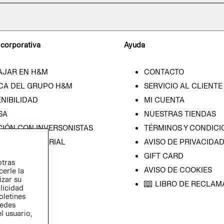
 corporativa
Ayuda
AJAR EN H&M
CONTACTO
CA DEL GRUPO H&M
SERVICIO AL CLIENTE
NIBILIDAD
MI CUENTA
SA
NUESTRAS TIENDAS
CIÓN CON INVERSONISTAS
TÉRMINOS Y CONDICI
ICA EMPRESARIAL
AVISO DE PRIVACIDA
GIFT CARD
otras
AVISO DE COOKIES
cerle la
izar su
LIBRO DE RECLAM
blicidad
oletines
redes
l usuario,