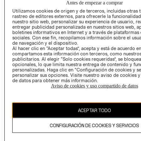
Antes de empezar a comprar
AVISO DE
Utilizamos cookies de origen y de terceros, incluidas otras 
COOKIES
rastreo de editores externos, para ofrecerle la funcionalid
nuestro sitio web, personalizar su experiencia de usuario, rea
LIBRO DE
entregar publicidad personalizada en nuestros sitios web, a
RECLAMACIO
boletines informativos en Internet y a través de plataformas
sociales. Con ese fin, recopilamos información sobre el usua
de navegación y el dispositivo.
Al hacer clic en “Aceptar todas”, acepta y está de acuerdo e
compartamos esta información con terceros, como nuestros
publicitarios. Al elegir “Solo cookies requeridas”, se bloque
opcionales, lo que limita nuestra entrega de contenido y fu
personalizadas. Haga clic en “Configuración de cookies y se
Ecuador ($)
personalizar sus opciones. Visite nuestro aviso de cookies 
de datos para obtener más información.
CAMBIAR REGIÓN
Aviso de cookies y uso compartido de datos
ACEPTAR TODO
El contenido de esta página web está protegido por copyright y es
propiedad de H&M Hennes & Mauritz AB.
CONFIGURACIÓN DE COOKIES Y SERVICIOS