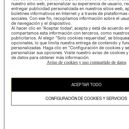
nuestro sitio web, personalizar su experiencia de usuario, rea
RECLAMACIO
entregar publicidad personalizada en nuestros sitios web, a
boletines informativos en Internet y a través de plataformas
sociales. Con ese fin, recopilamos información sobre el usua
de navegación y el dispositivo.
Al hacer clic en “Aceptar todas”, acepta y está de acuerdo e
compartamos esta información con terceros, como nuestros
publicitarios. Al elegir “Solo cookies requeridas”, se bloque
opcionales, lo que limita nuestra entrega de contenido y fu
Ecuador ($)
personalizadas. Haga clic en “Configuración de cookies y se
personalizar sus opciones. Visite nuestro aviso de cookies 
CAMBIAR REGIÓN
de datos para obtener más información.
Aviso de cookies y uso compartido de datos
El contenido de esta página web está protegido por copyright y es
ACEPTAR TODO
propiedad de H&M Hennes & Mauritz AB.
CONFIGURACIÓN DE COOKIES Y SERVICIOS