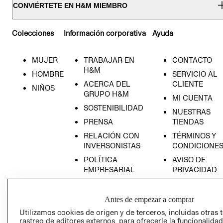
CONVIÉRTETE EN H&M MIEMBRO
Colecciones
Información corporativa
Ayuda
MUJER
TRABAJAR EN
CONTACTO
H&M
HOMBRE
SERVICIO AL
ACERCA DEL
CLIENTE
NIÑOS
GRUPO H&M
MI CUENTA
SOSTENIBILIDAD
NUESTRAS
PRENSA
TIENDAS
RELACIÓN CON
TÉRMINOS Y
INVERSONISTAS
CONDICIONE
POLÍTICA
AVISO DE
EMPRESARIAL
PRIVACIDAD
GIFT CARD
AVISO DE
Antes de empezar a comprar
COOKIES
Utilizamos cookies de origen y de terceros, incluidas otras 
rastreo de editores externos, para ofrecerle la funcionalid
LIBRO DE