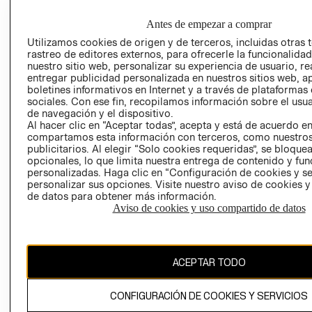
EMPRESARIAL
PRIVACIDAD
GIFT CARD
Antes de empezar a comprar
AVISO DE
Utilizamos cookies de origen y de terceros, incluidas otras 
rastreo de editores externos, para ofrecerle la funcionalid
COOKIES
nuestro sitio web, personalizar su experiencia de usuario, rea
LIBRO DE
entregar publicidad personalizada en nuestros sitios web, a
RECLAMACIO
boletines informativos en Internet y a través de plataformas
sociales. Con ese fin, recopilamos información sobre el usua
de navegación y el dispositivo.
Al hacer clic en “Aceptar todas”, acepta y está de acuerdo e
compartamos esta información con terceros, como nuestros
publicitarios. Al elegir “Solo cookies requeridas”, se bloque
opcionales, lo que limita nuestra entrega de contenido y fu
personalizadas. Haga clic en “Configuración de cookies y se
personalizar sus opciones. Visite nuestro aviso de cookies 
Ecuador ($)
de datos para obtener más información.
Aviso de cookies y uso compartido de datos
CAMBIAR REGIÓN
ACEPTAR TODO
El contenido de esta página web está protegido por copyright y es
propiedad de H&M Hennes & Mauritz AB.
CONFIGURACIÓN DE COOKIES Y SERVICIOS