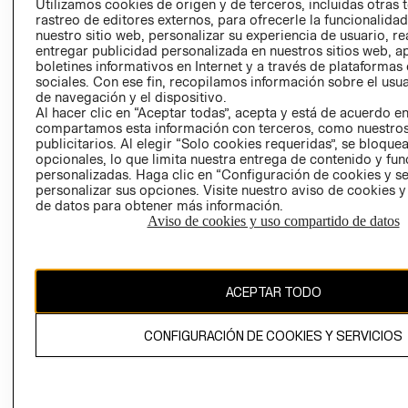
Utilizamos cookies de origen y de terceros, incluidas otras 
COOKIES
rastreo de editores externos, para ofrecerle la funcionalid
LIBRO DE
nuestro sitio web, personalizar su experiencia de usuario, rea
RECLAMACIO
entregar publicidad personalizada en nuestros sitios web, a
boletines informativos en Internet y a través de plataformas
sociales. Con ese fin, recopilamos información sobre el usua
de navegación y el dispositivo.
Al hacer clic en “Aceptar todas”, acepta y está de acuerdo e
compartamos esta información con terceros, como nuestros
publicitarios. Al elegir “Solo cookies requeridas”, se bloque
opcionales, lo que limita nuestra entrega de contenido y fu
Ecuador ($)
personalizadas. Haga clic en “Configuración de cookies y se
personalizar sus opciones. Visite nuestro aviso de cookies 
de datos para obtener más información.
CAMBIAR REGIÓN
Aviso de cookies y uso compartido de datos
El contenido de esta página web está protegido por copyright y es
ACEPTAR TODO
propiedad de H&M Hennes & Mauritz AB.
CONFIGURACIÓN DE COOKIES Y SERVICIOS