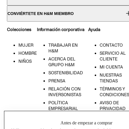
CONVIÉRTETE EN H&M MIEMBRO
Colecciones
Información corporativa
Ayuda
MUJER
TRABAJAR EN
CONTACTO
H&M
HOMBRE
SERVICIO AL
ACERCA DEL
CLIENTE
NIÑOS
GRUPO H&M
MI CUENTA
SOSTENIBILIDAD
NUESTRAS
PRENSA
TIENDAS
RELACIÓN CON
TÉRMINOS Y
INVERSONISTAS
CONDICIONE
POLÍTICA
AVISO DE
EMPRESARIAL
PRIVACIDAD
GIFT CARD
Antes de empezar a comprar
AVISO DE