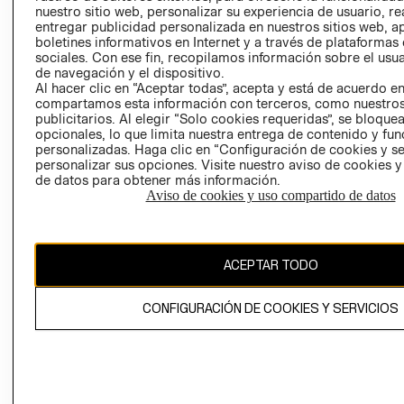
nuestro sitio web, personalizar su experiencia de usuario, rea
RECLAMACIO
entregar publicidad personalizada en nuestros sitios web, a
boletines informativos en Internet y a través de plataformas
sociales. Con ese fin, recopilamos información sobre el usua
de navegación y el dispositivo.
Al hacer clic en “Aceptar todas”, acepta y está de acuerdo e
compartamos esta información con terceros, como nuestros
publicitarios. Al elegir “Solo cookies requeridas”, se bloque
opcionales, lo que limita nuestra entrega de contenido y fu
Ecuador ($)
personalizadas. Haga clic en “Configuración de cookies y se
personalizar sus opciones. Visite nuestro aviso de cookies 
CAMBIAR REGIÓN
de datos para obtener más información.
Aviso de cookies y uso compartido de datos
El contenido de esta página web está protegido por copyright y es
ACEPTAR TODO
propiedad de H&M Hennes & Mauritz AB.
CONFIGURACIÓN DE COOKIES Y SERVICIOS