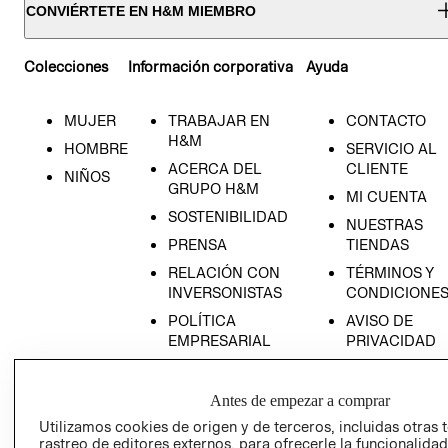
CONVIÉRTETE EN H&M MIEMBRO
Colecciones
Información corporativa
Ayuda
MUJER
TRABAJAR EN
CONTACTO
H&M
HOMBRE
SERVICIO AL
ACERCA DEL
CLIENTE
NIÑOS
GRUPO H&M
MI CUENTA
SOSTENIBILIDAD
NUESTRAS
PRENSA
TIENDAS
RELACIÓN CON
TÉRMINOS Y
INVERSONISTAS
CONDICIONE
POLÍTICA
AVISO DE
EMPRESARIAL
PRIVACIDAD
GIFT CARD
AVISO DE
Antes de empezar a comprar
COOKIES
Utilizamos cookies de origen y de terceros, incluidas otras 
rastreo de editores externos, para ofrecerle la funcionalid
LIBRO DE