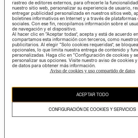
rastreo de editores externos, para ofrecerle la funcionalid
LIBRO DE
nuestro sitio web, personalizar su experiencia de usuario, rea
RECLAMACIO
entregar publicidad personalizada en nuestros sitios web, a
boletines informativos en Internet y a través de plataformas
sociales. Con ese fin, recopilamos información sobre el usua
de navegación y el dispositivo.
Al hacer clic en “Aceptar todas”, acepta y está de acuerdo e
compartamos esta información con terceros, como nuestros
publicitarios. Al elegir “Solo cookies requeridas”, se bloque
opcionales, lo que limita nuestra entrega de contenido y fu
Ecuador ($)
personalizadas. Haga clic en “Configuración de cookies y se
personalizar sus opciones. Visite nuestro aviso de cookies 
CAMBIAR REGIÓN
de datos para obtener más información.
Aviso de cookies y uso compartido de datos
El contenido de esta página web está protegido por copyright y es
ACEPTAR TODO
propiedad de H&M Hennes & Mauritz AB.
CONFIGURACIÓN DE COOKIES Y SERVICIOS