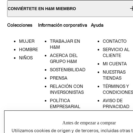
CONVIÉRTETE EN H&M MIEMBRO
Colecciones
Información corporativa
Ayuda
MUJER
TRABAJAR EN
CONTACTO
H&M
HOMBRE
SERVICIO AL
ACERCA DEL
CLIENTE
NIÑOS
GRUPO H&M
MI CUENTA
SOSTENIBILIDAD
NUESTRAS
PRENSA
TIENDAS
RELACIÓN CON
TÉRMINOS Y
INVERSONISTAS
CONDICIONE
POLÍTICA
AVISO DE
EMPRESARIAL
PRIVACIDAD
GIFT CARD
Antes de empezar a comprar
AVISO DE
COOKIES
Utilizamos cookies de origen y de terceros, incluidas otras 