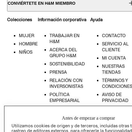
CONVIÉRTETE EN H&M MIEMBRO
Colecciones
Información corporativa
Ayuda
MUJER
TRABAJAR EN
CONTACTO
H&M
HOMBRE
SERVICIO AL
ACERCA DEL
CLIENTE
NIÑOS
GRUPO H&M
MI CUENTA
SOSTENIBILIDAD
NUESTRAS
PRENSA
TIENDAS
RELACIÓN CON
TÉRMINOS Y
INVERSONISTAS
CONDICIONE
POLÍTICA
AVISO DE
EMPRESARIAL
PRIVACIDAD
GIFT CARD
AVISO DE
Antes de empezar a comprar
COOKIES
Utilizamos cookies de origen y de terceros, incluidas otras 
rastreo de editores externos, para ofrecerle la funcionalid
LIBRO DE