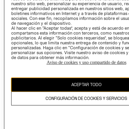
nuestro sitio web, personalizar su experiencia de usuario, rea
RECLAMACIO
entregar publicidad personalizada en nuestros sitios web, a
boletines informativos en Internet y a través de plataformas
sociales. Con ese fin, recopilamos información sobre el usua
de navegación y el dispositivo.
Al hacer clic en “Aceptar todas”, acepta y está de acuerdo e
compartamos esta información con terceros, como nuestros
publicitarios. Al elegir “Solo cookies requeridas”, se bloque
opcionales, lo que limita nuestra entrega de contenido y fu
Ecuador ($)
personalizadas. Haga clic en “Configuración de cookies y se
personalizar sus opciones. Visite nuestro aviso de cookies 
CAMBIAR REGIÓN
de datos para obtener más información.
Aviso de cookies y uso compartido de datos
El contenido de esta página web está protegido por copyright y es
ACEPTAR TODO
propiedad de H&M Hennes & Mauritz AB.
CONFIGURACIÓN DE COOKIES Y SERVICIOS