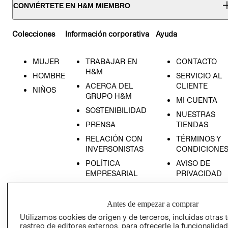
CONVIÉRTETE EN H&M MIEMBRO
Colecciones
Información corporativa
Ayuda
MUJER
TRABAJAR EN
CONTACTO
H&M
HOMBRE
SERVICIO AL
ACERCA DEL
CLIENTE
NIÑOS
GRUPO H&M
MI CUENTA
SOSTENIBILIDAD
NUESTRAS
PRENSA
TIENDAS
RELACIÓN CON
TÉRMINOS Y
INVERSONISTAS
CONDICIONE
POLÍTICA
AVISO DE
EMPRESARIAL
PRIVACIDAD
GIFT CARD
AVISO DE
Antes de empezar a comprar
COOKIES
Utilizamos cookies de origen y de terceros, incluidas otras 
rastreo de editores externos, para ofrecerle la funcionalid
LIBRO DE