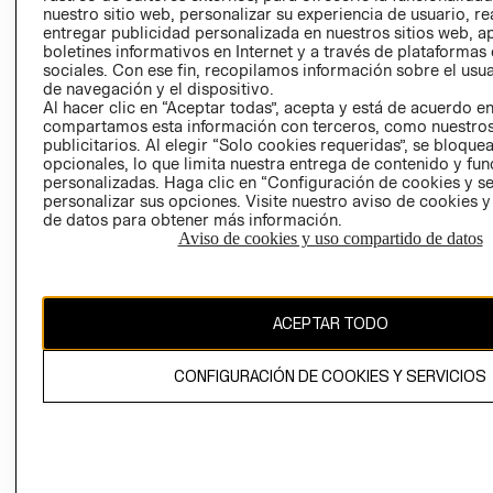
nuestro sitio web, personalizar su experiencia de usuario, rea
RECLAMACIO
entregar publicidad personalizada en nuestros sitios web, a
boletines informativos en Internet y a través de plataformas
sociales. Con ese fin, recopilamos información sobre el usua
de navegación y el dispositivo.
Al hacer clic en “Aceptar todas”, acepta y está de acuerdo e
compartamos esta información con terceros, como nuestros
publicitarios. Al elegir “Solo cookies requeridas”, se bloque
opcionales, lo que limita nuestra entrega de contenido y fu
Ecuador ($)
personalizadas. Haga clic en “Configuración de cookies y se
personalizar sus opciones. Visite nuestro aviso de cookies 
CAMBIAR REGIÓN
de datos para obtener más información.
Aviso de cookies y uso compartido de datos
El contenido de esta página web está protegido por copyright y es
ACEPTAR TODO
propiedad de H&M Hennes & Mauritz AB.
CONFIGURACIÓN DE COOKIES Y SERVICIOS