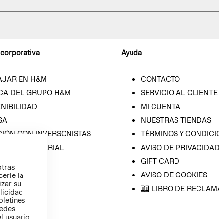
 corporativa
Ayuda
AJAR EN H&M
CONTACTO
CA DEL GRUPO H&M
SERVICIO AL CLIENTE
NIBILIDAD
MI CUENTA
SA
NUESTRAS TIENDAS
CIÓN CON INVERSONISTAS
TÉRMINOS Y CONDICI
ICA EMPRESARIAL
AVISO DE PRIVACIDA
GIFT CARD
otras
AVISO DE COOKIES
cerle la
izar su
LIBRO DE RECLAM
blicidad
oletines
redes
l usuario,