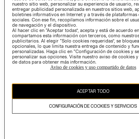
nuestro sitio web, personalizar su experiencia de usuario, rea
RECLAMACIO
entregar publicidad personalizada en nuestros sitios web, a
boletines informativos en Internet y a través de plataformas
sociales. Con ese fin, recopilamos información sobre el usua
de navegación y el dispositivo.
Al hacer clic en “Aceptar todas”, acepta y está de acuerdo e
compartamos esta información con terceros, como nuestros
publicitarios. Al elegir “Solo cookies requeridas”, se bloque
opcionales, lo que limita nuestra entrega de contenido y fu
Ecuador ($)
personalizadas. Haga clic en “Configuración de cookies y se
personalizar sus opciones. Visite nuestro aviso de cookies 
CAMBIAR REGIÓN
de datos para obtener más información.
Aviso de cookies y uso compartido de datos
El contenido de esta página web está protegido por copyright y es
ACEPTAR TODO
propiedad de H&M Hennes & Mauritz AB.
CONFIGURACIÓN DE COOKIES Y SERVICIOS