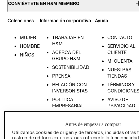
CONVIÉRTETE EN H&M MIEMBRO
Colecciones
Información corporativa
Ayuda
MUJER
TRABAJAR EN
CONTACTO
H&M
HOMBRE
SERVICIO AL
ACERCA DEL
CLIENTE
NIÑOS
GRUPO H&M
MI CUENTA
SOSTENIBILIDAD
NUESTRAS
PRENSA
TIENDAS
RELACIÓN CON
TÉRMINOS Y
INVERSONISTAS
CONDICIONE
POLÍTICA
AVISO DE
EMPRESARIAL
PRIVACIDAD
GIFT CARD
AVISO DE
Antes de empezar a comprar
COOKIES
Utilizamos cookies de origen y de terceros, incluidas otras 
rastreo de editores externos, para ofrecerle la funcionalid
LIBRO DE