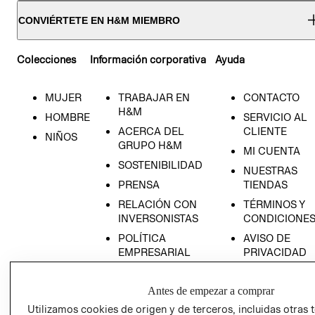
CONVIÉRTETE EN H&M MIEMBRO
Colecciones
Información corporativa
Ayuda
MUJER
TRABAJAR EN
CONTACTO
H&M
HOMBRE
SERVICIO AL
ACERCA DEL
CLIENTE
NIÑOS
GRUPO H&M
MI CUENTA
SOSTENIBILIDAD
NUESTRAS
PRENSA
TIENDAS
RELACIÓN CON
TÉRMINOS Y
INVERSONISTAS
CONDICIONE
POLÍTICA
AVISO DE
EMPRESARIAL
PRIVACIDAD
GIFT CARD
Antes de empezar a comprar
AVISO DE
COOKIES
Utilizamos cookies de origen y de terceros, incluidas otras 