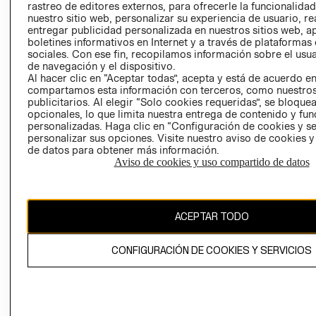
rastreo de editores externos, para ofrecerle la funcionalid
LIBRO DE
nuestro sitio web, personalizar su experiencia de usuario, rea
RECLAMACIO
entregar publicidad personalizada en nuestros sitios web, a
boletines informativos en Internet y a través de plataformas
sociales. Con ese fin, recopilamos información sobre el usua
de navegación y el dispositivo.
Al hacer clic en “Aceptar todas”, acepta y está de acuerdo e
compartamos esta información con terceros, como nuestros
publicitarios. Al elegir “Solo cookies requeridas”, se bloque
opcionales, lo que limita nuestra entrega de contenido y fu
Ecuador ($)
personalizadas. Haga clic en “Configuración de cookies y se
personalizar sus opciones. Visite nuestro aviso de cookies 
CAMBIAR REGIÓN
de datos para obtener más información.
Aviso de cookies y uso compartido de datos
El contenido de esta página web está protegido por copyright y es
ACEPTAR TODO
propiedad de H&M Hennes & Mauritz AB.
CONFIGURACIÓN DE COOKIES Y SERVICIOS