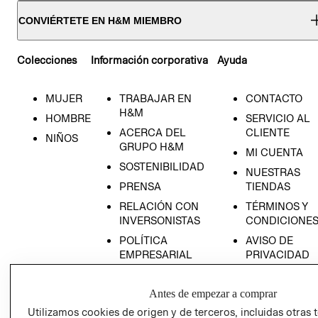
CONVIÉRTETE EN H&M MIEMBRO
Colecciones
Información corporativa
Ayuda
MUJER
TRABAJAR EN
CONTACTO
H&M
HOMBRE
SERVICIO AL
ACERCA DEL
CLIENTE
NIÑOS
GRUPO H&M
MI CUENTA
SOSTENIBILIDAD
NUESTRAS
PRENSA
TIENDAS
RELACIÓN CON
TÉRMINOS Y
INVERSONISTAS
CONDICIONE
POLÍTICA
AVISO DE
EMPRESARIAL
PRIVACIDAD
GIFT CARD
Antes de empezar a comprar
AVISO DE
COOKIES
Utilizamos cookies de origen y de terceros, incluidas otras 