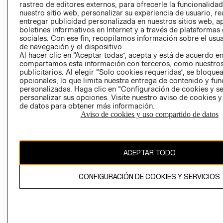
rastreo de editores externos, para ofrecerle la funcionalid
LIBRO DE
nuestro sitio web, personalizar su experiencia de usuario, rea
RECLAMACIO
entregar publicidad personalizada en nuestros sitios web, a
boletines informativos en Internet y a través de plataformas
sociales. Con ese fin, recopilamos información sobre el usua
de navegación y el dispositivo.
Al hacer clic en “Aceptar todas”, acepta y está de acuerdo e
compartamos esta información con terceros, como nuestros
publicitarios. Al elegir “Solo cookies requeridas”, se bloque
opcionales, lo que limita nuestra entrega de contenido y fu
Ecuador ($)
personalizadas. Haga clic en “Configuración de cookies y se
personalizar sus opciones. Visite nuestro aviso de cookies 
CAMBIAR REGIÓN
de datos para obtener más información.
Aviso de cookies y uso compartido de datos
El contenido de esta página web está protegido por copyright y es
ACEPTAR TODO
propiedad de H&M Hennes & Mauritz AB.
CONFIGURACIÓN DE COOKIES Y SERVICIOS