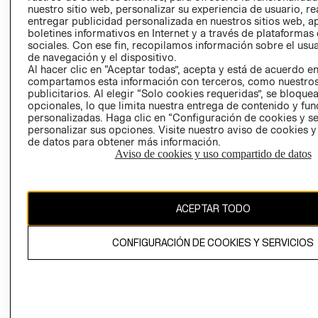
nuestro sitio web, personalizar su experiencia de usuario, rea
RECLAMACIO
entregar publicidad personalizada en nuestros sitios web, a
boletines informativos en Internet y a través de plataformas
sociales. Con ese fin, recopilamos información sobre el usua
de navegación y el dispositivo.
Al hacer clic en “Aceptar todas”, acepta y está de acuerdo e
compartamos esta información con terceros, como nuestros
publicitarios. Al elegir “Solo cookies requeridas”, se bloque
opcionales, lo que limita nuestra entrega de contenido y fu
Ecuador ($)
personalizadas. Haga clic en “Configuración de cookies y se
personalizar sus opciones. Visite nuestro aviso de cookies 
CAMBIAR REGIÓN
de datos para obtener más información.
Aviso de cookies y uso compartido de datos
El contenido de esta página web está protegido por copyright y es
ACEPTAR TODO
propiedad de H&M Hennes & Mauritz AB.
CONFIGURACIÓN DE COOKIES Y SERVICIOS