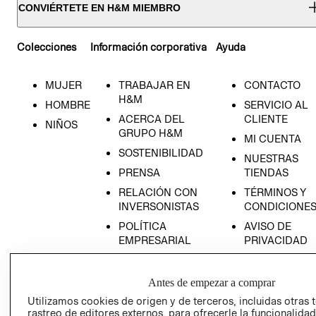
CONVIÉRTETE EN H&M MIEMBRO
Colecciones
Información corporativa
Ayuda
MUJER
TRABAJAR EN
CONTACTO
H&M
HOMBRE
SERVICIO AL
ACERCA DEL
CLIENTE
NIÑOS
GRUPO H&M
MI CUENTA
SOSTENIBILIDAD
NUESTRAS
PRENSA
TIENDAS
RELACIÓN CON
TÉRMINOS Y
INVERSONISTAS
CONDICIONE
POLÍTICA
AVISO DE
EMPRESARIAL
PRIVACIDAD
GIFT CARD
AVISO DE
Antes de empezar a comprar
COOKIES
Utilizamos cookies de origen y de terceros, incluidas otras 
rastreo de editores externos, para ofrecerle la funcionalid
LIBRO DE