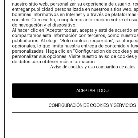
nuestro sitio web, personalizar su experiencia de usuario, rea
RECLAMACIO
entregar publicidad personalizada en nuestros sitios web, a
boletines informativos en Internet y a través de plataformas
sociales. Con ese fin, recopilamos información sobre el usua
de navegación y el dispositivo.
Al hacer clic en “Aceptar todas”, acepta y está de acuerdo e
compartamos esta información con terceros, como nuestros
publicitarios. Al elegir “Solo cookies requeridas”, se bloque
opcionales, lo que limita nuestra entrega de contenido y fu
Ecuador ($)
personalizadas. Haga clic en “Configuración de cookies y se
personalizar sus opciones. Visite nuestro aviso de cookies 
CAMBIAR REGIÓN
de datos para obtener más información.
Aviso de cookies y uso compartido de datos
El contenido de esta página web está protegido por copyright y es
ACEPTAR TODO
propiedad de H&M Hennes & Mauritz AB.
CONFIGURACIÓN DE COOKIES Y SERVICIOS