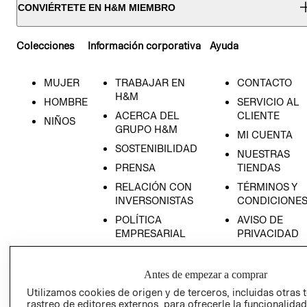
CONVIÉRTETE EN H&M MIEMBRO
Colecciones
Información corporativa
Ayuda
MUJER
TRABAJAR EN
CONTACTO
H&M
HOMBRE
SERVICIO AL
ACERCA DEL
CLIENTE
NIÑOS
GRUPO H&M
MI CUENTA
SOSTENIBILIDAD
NUESTRAS
PRENSA
TIENDAS
RELACIÓN CON
TÉRMINOS Y
INVERSONISTAS
CONDICIONE
POLÍTICA
AVISO DE
EMPRESARIAL
PRIVACIDAD
GIFT CARD
AVISO DE
Antes de empezar a comprar
COOKIES
Utilizamos cookies de origen y de terceros, incluidas otras 
rastreo de editores externos, para ofrecerle la funcionalid
LIBRO DE