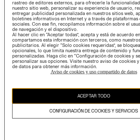
rastreo de editores externos, para ofrecerle la funcionalid
LIBRO DE
nuestro sitio web, personalizar su experiencia de usuario, rea
RECLAMACIO
entregar publicidad personalizada en nuestros sitios web, a
boletines informativos en Internet y a través de plataformas
sociales. Con ese fin, recopilamos información sobre el usua
de navegación y el dispositivo.
Al hacer clic en “Aceptar todas”, acepta y está de acuerdo e
compartamos esta información con terceros, como nuestros
publicitarios. Al elegir “Solo cookies requeridas”, se bloque
opcionales, lo que limita nuestra entrega de contenido y fu
Ecuador ($)
personalizadas. Haga clic en “Configuración de cookies y se
personalizar sus opciones. Visite nuestro aviso de cookies 
CAMBIAR REGIÓN
de datos para obtener más información.
Aviso de cookies y uso compartido de datos
El contenido de esta página web está protegido por copyright y es
ACEPTAR TODO
propiedad de H&M Hennes & Mauritz AB.
CONFIGURACIÓN DE COOKIES Y SERVICIOS