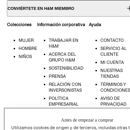
CONVIÉRTETE EN H&M MIEMBRO
Colecciones
Información corporativa
Ayuda
MUJER
TRABAJAR EN
CONTACTO
H&M
HOMBRE
SERVICIO AL
ACERCA DEL
CLIENTE
NIÑOS
GRUPO H&M
MI CUENTA
SOSTENIBILIDAD
NUESTRAS
PRENSA
TIENDAS
RELACIÓN CON
TÉRMINOS Y
INVERSONISTAS
CONDICIONE
POLÍTICA
AVISO DE
EMPRESARIAL
PRIVACIDAD
GIFT CARD
Antes de empezar a comprar
AVISO DE
COOKIES
Utilizamos cookies de origen y de terceros, incluidas otras 