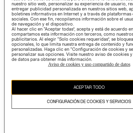
nuestro sitio web, personalizar su experiencia de usuario, rea
RECLAMACIO
entregar publicidad personalizada en nuestros sitios web, a
boletines informativos en Internet y a través de plataformas
sociales. Con ese fin, recopilamos información sobre el usua
de navegación y el dispositivo.
Al hacer clic en “Aceptar todas”, acepta y está de acuerdo e
compartamos esta información con terceros, como nuestros
publicitarios. Al elegir “Solo cookies requeridas”, se bloque
opcionales, lo que limita nuestra entrega de contenido y fu
Ecuador ($)
personalizadas. Haga clic en “Configuración de cookies y se
personalizar sus opciones. Visite nuestro aviso de cookies 
CAMBIAR REGIÓN
de datos para obtener más información.
Aviso de cookies y uso compartido de datos
El contenido de esta página web está protegido por copyright y es
ACEPTAR TODO
propiedad de H&M Hennes & Mauritz AB.
CONFIGURACIÓN DE COOKIES Y SERVICIOS