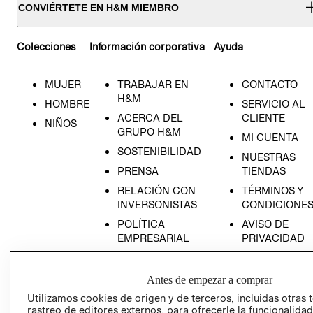
CONVIÉRTETE EN H&M MIEMBRO
Colecciones
Información corporativa
Ayuda
MUJER
TRABAJAR EN
CONTACTO
H&M
HOMBRE
SERVICIO AL
ACERCA DEL
CLIENTE
NIÑOS
GRUPO H&M
MI CUENTA
SOSTENIBILIDAD
NUESTRAS
PRENSA
TIENDAS
RELACIÓN CON
TÉRMINOS Y
INVERSONISTAS
CONDICIONE
POLÍTICA
AVISO DE
EMPRESARIAL
PRIVACIDAD
GIFT CARD
AVISO DE
Antes de empezar a comprar
COOKIES
Utilizamos cookies de origen y de terceros, incluidas otras 
rastreo de editores externos, para ofrecerle la funcionalid
LIBRO DE