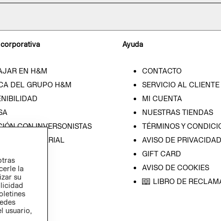
 corporativa
Ayuda
AJAR EN H&M
CONTACTO
CA DEL GRUPO H&M
SERVICIO AL CLIENTE
NIBILIDAD
MI CUENTA
SA
NUESTRAS TIENDAS
CIÓN CON INVERSONISTAS
TÉRMINOS Y CONDICI
ICA EMPRESARIAL
AVISO DE PRIVACIDA
GIFT CARD
otras
AVISO DE COOKIES
cerle la
izar su
LIBRO DE RECLAM
blicidad
oletines
redes
l usuario,