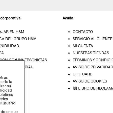
 corporativa
Ayuda
AJAR EN H&M
CONTACTO
CA DEL GRUPO H&M
SERVICIO AL CLIENTE
NIBILIDAD
MI CUENTA
SA
NUESTRAS TIENDAS
CIÓN CON INVERSONISTAS
TÉRMINOS Y CONDICI
ICA EMPRESARIAL
AVISO DE PRIVACIDA
GIFT CARD
otras
AVISO DE COOKIES
cerle la
izar su
LIBRO DE RECLAM
blicidad
oletines
redes
l usuario,
erdo en que