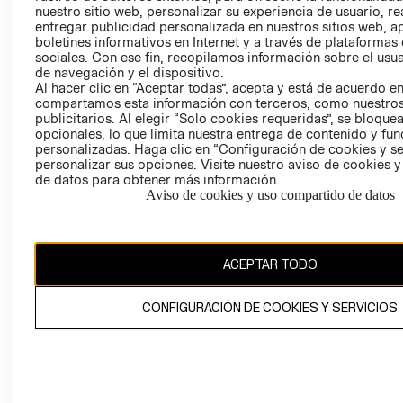
nuestro sitio web, personalizar su experiencia de usuario, rea
RECLAMACIO
entregar publicidad personalizada en nuestros sitios web, a
boletines informativos en Internet y a través de plataformas
sociales. Con ese fin, recopilamos información sobre el usua
de navegación y el dispositivo.
Al hacer clic en “Aceptar todas”, acepta y está de acuerdo e
compartamos esta información con terceros, como nuestros
publicitarios. Al elegir “Solo cookies requeridas”, se bloque
opcionales, lo que limita nuestra entrega de contenido y fu
Ecuador ($)
personalizadas. Haga clic en “Configuración de cookies y se
personalizar sus opciones. Visite nuestro aviso de cookies 
CAMBIAR REGIÓN
de datos para obtener más información.
Aviso de cookies y uso compartido de datos
El contenido de esta página web está protegido por copyright y es
ACEPTAR TODO
propiedad de H&M Hennes & Mauritz AB.
CONFIGURACIÓN DE COOKIES Y SERVICIOS