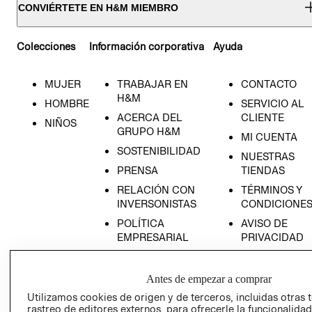
CONVIÉRTETE EN H&M MIEMBRO
Colecciones
Información corporativa
Ayuda
MUJER
TRABAJAR EN
CONTACTO
H&M
HOMBRE
SERVICIO AL
ACERCA DEL
CLIENTE
NIÑOS
GRUPO H&M
MI CUENTA
SOSTENIBILIDAD
NUESTRAS
PRENSA
TIENDAS
RELACIÓN CON
TÉRMINOS Y
INVERSONISTAS
CONDICIONE
POLÍTICA
AVISO DE
EMPRESARIAL
PRIVACIDAD
GIFT CARD
AVISO DE
Antes de empezar a comprar
COOKIES
Utilizamos cookies de origen y de terceros, incluidas otras 
rastreo de editores externos, para ofrecerle la funcionalid
LIBRO DE