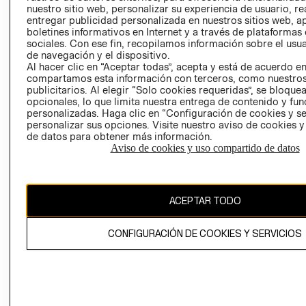
nuestro sitio web, personalizar su experiencia de usuario, rea
RECLAMACIO
entregar publicidad personalizada en nuestros sitios web, a
boletines informativos en Internet y a través de plataformas
sociales. Con ese fin, recopilamos información sobre el usua
de navegación y el dispositivo.
Al hacer clic en “Aceptar todas”, acepta y está de acuerdo e
compartamos esta información con terceros, como nuestros
publicitarios. Al elegir “Solo cookies requeridas”, se bloque
opcionales, lo que limita nuestra entrega de contenido y fu
Ecuador ($)
personalizadas. Haga clic en “Configuración de cookies y se
personalizar sus opciones. Visite nuestro aviso de cookies 
CAMBIAR REGIÓN
de datos para obtener más información.
Aviso de cookies y uso compartido de datos
El contenido de esta página web está protegido por copyright y es
ACEPTAR TODO
propiedad de H&M Hennes & Mauritz AB.
CONFIGURACIÓN DE COOKIES Y SERVICIOS