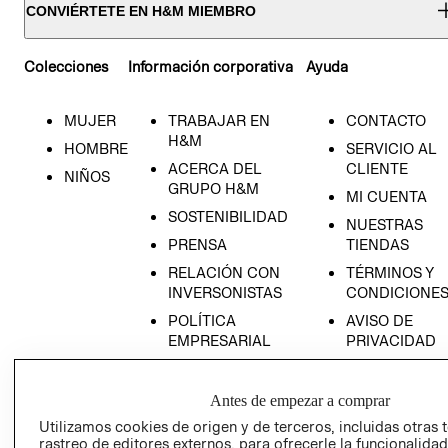
CONVIÉRTETE EN H&M MIEMBRO
Colecciones
Información corporativa
Ayuda
MUJER
TRABAJAR EN
CONTACTO
H&M
HOMBRE
SERVICIO AL
ACERCA DEL
CLIENTE
NIÑOS
GRUPO H&M
MI CUENTA
SOSTENIBILIDAD
NUESTRAS
PRENSA
TIENDAS
RELACIÓN CON
TÉRMINOS Y
INVERSONISTAS
CONDICIONE
POLÍTICA
AVISO DE
EMPRESARIAL
PRIVACIDAD
GIFT CARD
AVISO DE
Antes de empezar a comprar
COOKIES
Utilizamos cookies de origen y de terceros, incluidas otras 
rastreo de editores externos, para ofrecerle la funcionalid
LIBRO DE