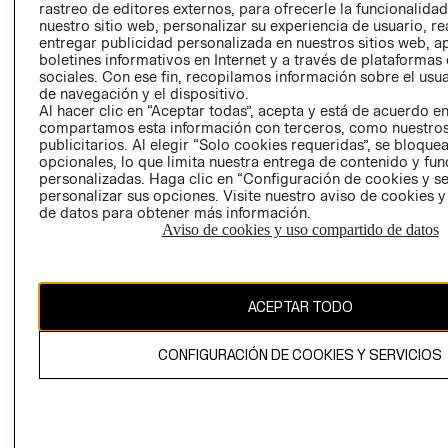
rastreo de editores externos, para ofrecerle la funcionalid
LIBRO DE
nuestro sitio web, personalizar su experiencia de usuario, rea
RECLAMACIO
entregar publicidad personalizada en nuestros sitios web, a
boletines informativos en Internet y a través de plataformas
sociales. Con ese fin, recopilamos información sobre el usua
de navegación y el dispositivo.
Al hacer clic en “Aceptar todas”, acepta y está de acuerdo e
compartamos esta información con terceros, como nuestros
publicitarios. Al elegir “Solo cookies requeridas”, se bloque
opcionales, lo que limita nuestra entrega de contenido y fu
Ecuador ($)
personalizadas. Haga clic en “Configuración de cookies y se
personalizar sus opciones. Visite nuestro aviso de cookies 
CAMBIAR REGIÓN
de datos para obtener más información.
Aviso de cookies y uso compartido de datos
El contenido de esta página web está protegido por copyright y es
ACEPTAR TODO
propiedad de H&M Hennes & Mauritz AB.
CONFIGURACIÓN DE COOKIES Y SERVICIOS