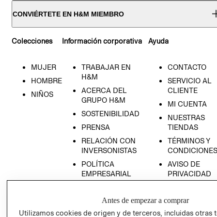
CONVIÉRTETE EN H&M MIEMBRO
Colecciones
Información corporativa
Ayuda
MUJER
TRABAJAR EN
CONTACTO
H&M
HOMBRE
SERVICIO AL
ACERCA DEL
CLIENTE
NIÑOS
GRUPO H&M
MI CUENTA
SOSTENIBILIDAD
NUESTRAS
PRENSA
TIENDAS
RELACIÓN CON
TÉRMINOS Y
INVERSONISTAS
CONDICIONE
POLÍTICA
AVISO DE
EMPRESARIAL
PRIVACIDAD
GIFT CARD
Antes de empezar a comprar
AVISO DE
COOKIES
Utilizamos cookies de origen y de terceros, incluidas otras 