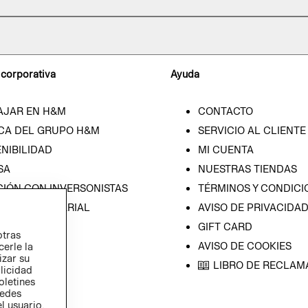
 corporativa
Ayuda
AJAR EN H&M
CONTACTO
CA DEL GRUPO H&M
SERVICIO AL CLIENTE
NIBILIDAD
MI CUENTA
SA
NUESTRAS TIENDAS
CIÓN CON INVERSONISTAS
TÉRMINOS Y CONDICI
ICA EMPRESARIAL
AVISO DE PRIVACIDA
GIFT CARD
otras
AVISO DE COOKIES
cerle la
izar su
LIBRO DE RECLAM
blicidad
oletines
redes
l usuario,