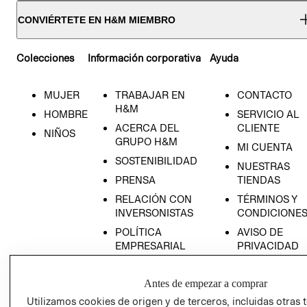
CONVIÉRTETE EN H&M MIEMBRO
Colecciones
Información corporativa
Ayuda
MUJER
TRABAJAR EN
CONTACTO
H&M
HOMBRE
SERVICIO AL
ACERCA DEL
CLIENTE
NIÑOS
GRUPO H&M
MI CUENTA
SOSTENIBILIDAD
NUESTRAS
PRENSA
TIENDAS
RELACIÓN CON
TÉRMINOS Y
INVERSONISTAS
CONDICIONE
POLÍTICA
AVISO DE
EMPRESARIAL
PRIVACIDAD
GIFT CARD
Antes de empezar a comprar
AVISO DE
COOKIES
Utilizamos cookies de origen y de terceros, incluidas otras 