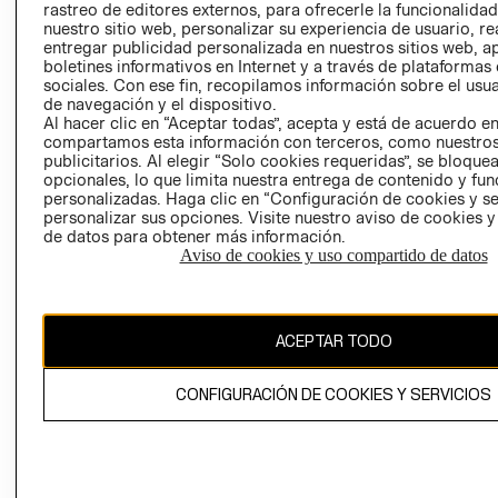
rastreo de editores externos, para ofrecerle la funcionalid
LIBRO DE
nuestro sitio web, personalizar su experiencia de usuario, rea
RECLAMACIO
entregar publicidad personalizada en nuestros sitios web, a
boletines informativos en Internet y a través de plataformas
sociales. Con ese fin, recopilamos información sobre el usua
de navegación y el dispositivo.
Al hacer clic en “Aceptar todas”, acepta y está de acuerdo e
compartamos esta información con terceros, como nuestros
publicitarios. Al elegir “Solo cookies requeridas”, se bloque
opcionales, lo que limita nuestra entrega de contenido y fu
Ecuador ($)
personalizadas. Haga clic en “Configuración de cookies y se
personalizar sus opciones. Visite nuestro aviso de cookies 
CAMBIAR REGIÓN
de datos para obtener más información.
Aviso de cookies y uso compartido de datos
El contenido de esta página web está protegido por copyright y es
ACEPTAR TODO
propiedad de H&M Hennes & Mauritz AB.
CONFIGURACIÓN DE COOKIES Y SERVICIOS