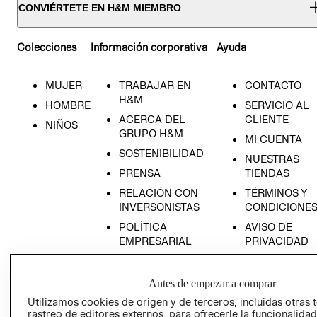
CONVIÉRTETE EN H&M MIEMBRO
Colecciones
Información corporativa
Ayuda
MUJER
TRABAJAR EN
CONTACTO
H&M
HOMBRE
SERVICIO AL
ACERCA DEL
CLIENTE
NIÑOS
GRUPO H&M
MI CUENTA
SOSTENIBILIDAD
NUESTRAS
PRENSA
TIENDAS
RELACIÓN CON
TÉRMINOS Y
INVERSONISTAS
CONDICIONE
POLÍTICA
AVISO DE
EMPRESARIAL
PRIVACIDAD
GIFT CARD
AVISO DE
Antes de empezar a comprar
COOKIES
Utilizamos cookies de origen y de terceros, incluidas otras 
rastreo de editores externos, para ofrecerle la funcionalid
LIBRO DE