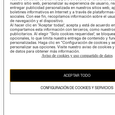
nuestro sitio web, personalizar su experiencia de usuario, rea
RECLAMACIO
entregar publicidad personalizada en nuestros sitios web, a
boletines informativos en Internet y a través de plataformas
sociales. Con ese fin, recopilamos información sobre el usua
de navegación y el dispositivo.
Al hacer clic en “Aceptar todas”, acepta y está de acuerdo e
compartamos esta información con terceros, como nuestros
publicitarios. Al elegir “Solo cookies requeridas”, se bloque
opcionales, lo que limita nuestra entrega de contenido y fu
Ecuador ($)
personalizadas. Haga clic en “Configuración de cookies y se
personalizar sus opciones. Visite nuestro aviso de cookies 
CAMBIAR REGIÓN
de datos para obtener más información.
Aviso de cookies y uso compartido de datos
El contenido de esta página web está protegido por copyright y es
ACEPTAR TODO
propiedad de H&M Hennes & Mauritz AB.
CONFIGURACIÓN DE COOKIES Y SERVICIOS