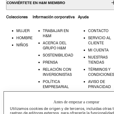
CONVIÉRTETE EN H&M MIEMBRO
Colecciones
Información corporativa
Ayuda
MUJER
TRABAJAR EN
CONTACTO
H&M
HOMBRE
SERVICIO AL
ACERCA DEL
CLIENTE
NIÑOS
GRUPO H&M
MI CUENTA
SOSTENIBILIDAD
NUESTRAS
PRENSA
TIENDAS
RELACIÓN CON
TÉRMINOS Y
INVERSONISTAS
CONDICIONE
POLÍTICA
AVISO DE
EMPRESARIAL
PRIVACIDAD
GIFT CARD
AVISO DE
Antes de empezar a comprar
COOKIES
Utilizamos cookies de origen y de terceros, incluidas otras 
rastreo de editores externos, para ofrecerle la funcionalid
LIBRO DE