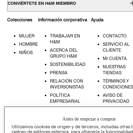
CONVIÉRTETE EN H&M MIEMBRO
Colecciones
Información corporativa
Ayuda
MUJER
TRABAJAR EN
CONTACTO
H&M
HOMBRE
SERVICIO AL
ACERCA DEL
CLIENTE
NIÑOS
GRUPO H&M
MI CUENTA
SOSTENIBILIDAD
NUESTRAS
PRENSA
TIENDAS
RELACIÓN CON
TÉRMINOS Y
INVERSONISTAS
CONDICIONE
POLÍTICA
AVISO DE
EMPRESARIAL
PRIVACIDAD
GIFT CARD
AVISO DE
Antes de empezar a comprar
COOKIES
Utilizamos cookies de origen y de terceros, incluidas otras 
rastreo de editores externos, para ofrecerle la funcionalid
LIBRO DE