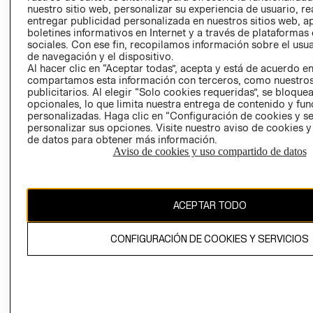
nuestro sitio web, personalizar su experiencia de usuario, rea
RECLAMACIO
entregar publicidad personalizada en nuestros sitios web, a
boletines informativos en Internet y a través de plataformas
sociales. Con ese fin, recopilamos información sobre el usua
de navegación y el dispositivo.
Al hacer clic en “Aceptar todas”, acepta y está de acuerdo e
compartamos esta información con terceros, como nuestros
publicitarios. Al elegir “Solo cookies requeridas”, se bloque
opcionales, lo que limita nuestra entrega de contenido y fu
Ecuador ($)
personalizadas. Haga clic en “Configuración de cookies y se
personalizar sus opciones. Visite nuestro aviso de cookies 
CAMBIAR REGIÓN
de datos para obtener más información.
Aviso de cookies y uso compartido de datos
El contenido de esta página web está protegido por copyright y es
ACEPTAR TODO
propiedad de H&M Hennes & Mauritz AB.
CONFIGURACIÓN DE COOKIES Y SERVICIOS