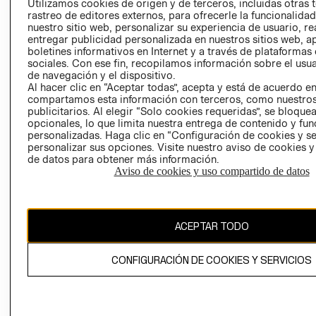
Utilizamos cookies de origen y de terceros, incluidas otras 
COOKIES
rastreo de editores externos, para ofrecerle la funcionalid
LIBRO DE
nuestro sitio web, personalizar su experiencia de usuario, rea
RECLAMACIO
entregar publicidad personalizada en nuestros sitios web, a
boletines informativos en Internet y a través de plataformas
sociales. Con ese fin, recopilamos información sobre el usua
de navegación y el dispositivo.
Al hacer clic en “Aceptar todas”, acepta y está de acuerdo e
compartamos esta información con terceros, como nuestros
publicitarios. Al elegir “Solo cookies requeridas”, se bloque
opcionales, lo que limita nuestra entrega de contenido y fu
Ecuador ($)
personalizadas. Haga clic en “Configuración de cookies y se
personalizar sus opciones. Visite nuestro aviso de cookies 
de datos para obtener más información.
CAMBIAR REGIÓN
Aviso de cookies y uso compartido de datos
El contenido de esta página web está protegido por copyright y es
ACEPTAR TODO
propiedad de H&M Hennes & Mauritz AB.
CONFIGURACIÓN DE COOKIES Y SERVICIOS