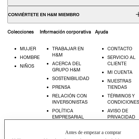
CONVIÉRTETE EN H&M MIEMBRO
Colecciones
Información corporativa
Ayuda
MUJER
TRABAJAR EN
CONTACTO
H&M
HOMBRE
SERVICIO AL
ACERCA DEL
CLIENTE
NIÑOS
GRUPO H&M
MI CUENTA
SOSTENIBILIDAD
NUESTRAS
PRENSA
TIENDAS
RELACIÓN CON
TÉRMINOS Y
INVERSONISTAS
CONDICIONE
POLÍTICA
AVISO DE
EMPRESARIAL
PRIVACIDAD
GIFT CARD
Antes de empezar a comprar
AVISO DE