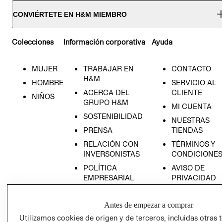
CONVIÉRTETE EN H&M MIEMBRO
Colecciones
Información corporativa
Ayuda
MUJER
TRABAJAR EN
CONTACTO
H&M
HOMBRE
SERVICIO AL
ACERCA DEL
CLIENTE
NIÑOS
GRUPO H&M
MI CUENTA
SOSTENIBILIDAD
NUESTRAS
PRENSA
TIENDAS
RELACIÓN CON
TÉRMINOS Y
INVERSONISTAS
CONDICIONE
POLÍTICA
AVISO DE
EMPRESARIAL
PRIVACIDAD
GIFT CARD
Antes de empezar a comprar
AVISO DE
COOKIES
Utilizamos cookies de origen y de terceros, incluidas otras 