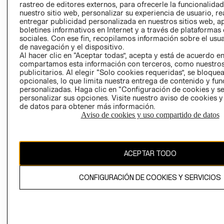
rastreo de editores externos, para ofrecerle la funcionalid
LIBRO DE
nuestro sitio web, personalizar su experiencia de usuario, rea
RECLAMACIO
entregar publicidad personalizada en nuestros sitios web, a
boletines informativos en Internet y a través de plataformas
sociales. Con ese fin, recopilamos información sobre el usua
de navegación y el dispositivo.
Al hacer clic en “Aceptar todas”, acepta y está de acuerdo e
compartamos esta información con terceros, como nuestros
publicitarios. Al elegir “Solo cookies requeridas”, se bloque
opcionales, lo que limita nuestra entrega de contenido y fu
Ecuador ($)
personalizadas. Haga clic en “Configuración de cookies y se
personalizar sus opciones. Visite nuestro aviso de cookies 
CAMBIAR REGIÓN
de datos para obtener más información.
Aviso de cookies y uso compartido de datos
El contenido de esta página web está protegido por copyright y es
ACEPTAR TODO
propiedad de H&M Hennes & Mauritz AB.
CONFIGURACIÓN DE COOKIES Y SERVICIOS