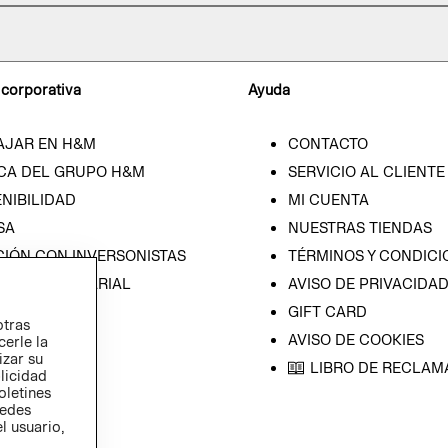
 corporativa
Ayuda
AJAR EN H&M
CONTACTO
CA DEL GRUPO H&M
SERVICIO AL CLIENTE
NIBILIDAD
MI CUENTA
SA
NUESTRAS TIENDAS
CIÓN CON INVERSONISTAS
TÉRMINOS Y CONDICI
ICA EMPRESARIAL
AVISO DE PRIVACIDA
GIFT CARD
otras
AVISO DE COOKIES
cerle la
izar su
LIBRO DE RECLAM
blicidad
oletines
redes
l usuario,